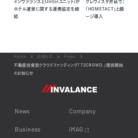
インヴァランスとUnito(ユニット)が
クレヴィスタ井荻でスマー
ホテル運営に関する連携協定を締
「HOMETACT」と顔認証
結
ージ導入
Home
お知らせ
Press
不動産投資型クラウドファンディング「72CROWD.」提供開始
のお知らせ
News
Company
Business
iMAG