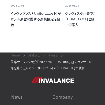
2026.07.06
2026.06.23
インヴァランスとUnito(ユニット)が
クレヴィスタ井荻でスマー
ホテル運営に関する連携協定を締
「HOMETACT」と顔認証
結
ージ導入
Home
お知らせ
Press
国際サーフィン大会「2022 WSL QS1000」冠スポンサーに
海を愛でる人のシーサイドプレイス「PARASOL」が就任
News
Company