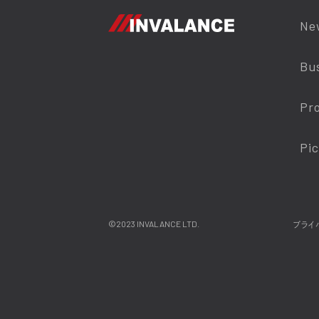
Ne
Bu
Pr
Pi
©2023 INVALANCE LTD.
プライ