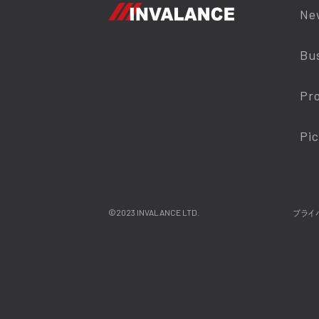
Ne
Bu
Pr
Pi
©2023 INVALANCE LTD.
プライ